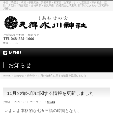
子宝（子授け）成就・子孫繁栄・安産祈願・初宮詣（お宮参り）・七五三詣・家内安全・厄
除・方位除・商売繁昌・合格祈願・病気平癒・交通安全は埼玉県川口市のしあわせの宮元郷氷
川神社
ご祈祷のご予約・お問合せ
TEL 048-224-1466
9:00～16:30
MENU
お知らせ
HOME
» お知らせ
»
御朱印
» 11月の御朱印に関する情報を更新しました
11月の御朱印に関する情報を更新しました
投稿日：2020.10.31 | カテゴリー：
御朱印
いよいよ本格的な七五三詣の時期となり、